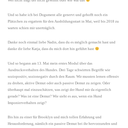
Wer nicht fragt der nicht gewinnt oder wie war das
Und so habe ich bei Dogument alle genervt und gehofft noch ein
Plätzchen zu ergattern für den Ausbildungsstart in Mai, weil bis 2018 zu
warten schien mir unerträglich.
Danke noch einmal liebe Nadin, dass du es möglich gemacht hast und
danke dir liebe Katja, dass du mich dort hin geführt hast
Und so begann am 13. Mai mein erstes Modul über das
Ausdrucksverhalten des Hundes. Drei Tage schwirrten Begriffe wie
soziopositiv, sozionegativ durch den Raum. Wir mussten lernen offensiv
zu drohen, aktive Demut oder auch passive Demut zu zeigen. Oder
überhaupt mal einzuschätzen, was zeigt der Hund mir da eigentlich
gerade? Was ist eine Demut? Wie sieht es aus, wenn ein Hund
Imponierverhalten zeigt?
Bis hin zu einer für Brooklyn und mich tollen Erfahrung und
Herausforderung, nämlich ein passive Demut bei ihr hervorzurufen und