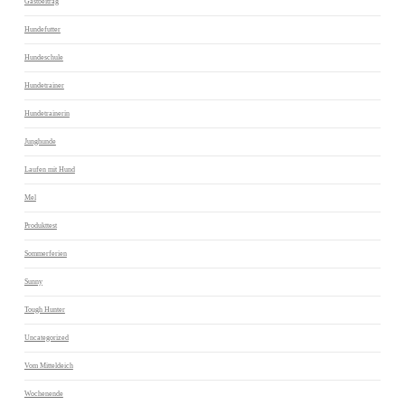
Gastbeitrag
Hundefutter
Hundeschule
Hundetrainer
Hundetrainerin
Junghunde
Laufen mit Hund
Mel
Produkttest
Sommerferien
Sunny
Tough Hunter
Uncategorized
Vom Mitteldeich
Wochenende