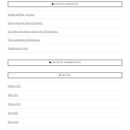
NEUESTE BEITRÄGE
Hündin und Rüde, geht das?
Libertys bewegter Start ins Frühjahr.
Ich wollte schon immer mal bei einer OP zuschauen.
Oberwachtmeister Dimpfelmoser.
Neulich bei der Jagd.
NEUESTE KOMMENTARE
ARCHIV
Oktober 2021
März 2021
Februar 2021
April 2020
März 2020