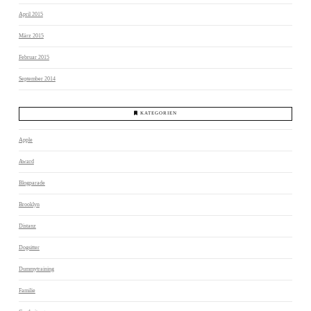
April 2015
März 2015
Februar 2015
September 2014
KATEGORIEN
Apple
Award
Blogparade
Brooklyn
Distanz
Dogsitter
Dummytraining
Familie