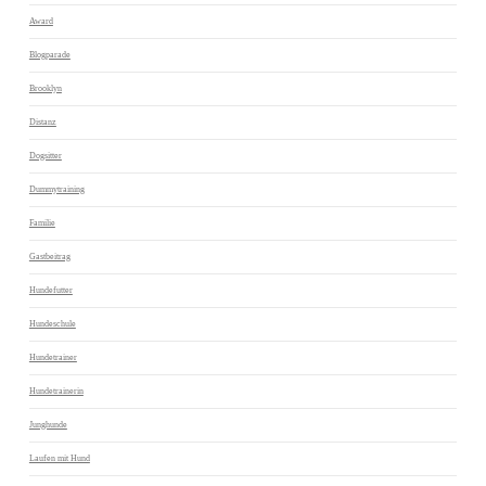
Award
Blogparade
Brooklyn
Distanz
Dogsitter
Dummytraining
Familie
Gastbeitrag
Hundefutter
Hundeschule
Hundetrainer
Hundetrainerin
Junghunde
Laufen mit Hund