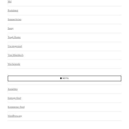
Mel
Produkttest
Sommerferien
Sunny
Tough Hunter
Uncategorized
Vom Mitteldeich
Wochenende
META
Anmelden
Eintrags-Feed
Kommentar-Feed
WordPress.org