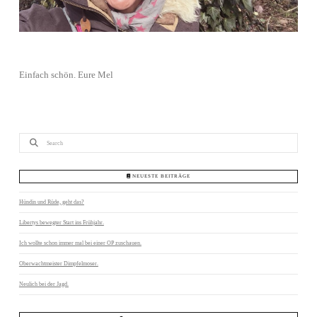
Einfach schön. Eure Mel
Search
NEUESTE BEITRÄGE
Hündin und Rüde, geht das?
Libertys bewegter Start ins Frühjahr.
Ich wollte schon immer mal bei einer OP zuschauen.
Oberwachtmeister Dimpfelmoser.
Neulich bei der Jagd.