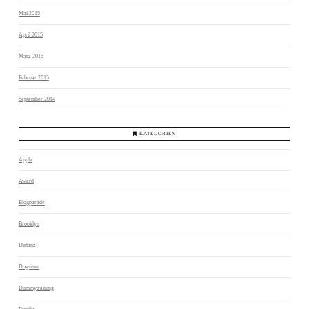
Mai 2015
April 2015
März 2015
Februar 2015
September 2014
KATEGORIEN
Apple
Award
Blogparade
Brooklyn
Distanz
Dogsitter
Dummytraining