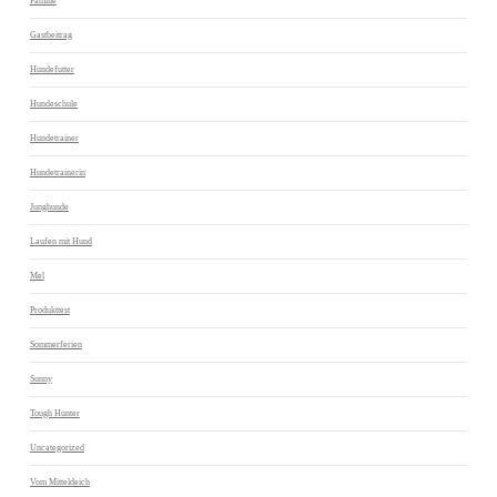
Familie
Gastbeitrag
Hundefutter
Hundeschule
Hundetrainer
Hundetrainerin
Junghunde
Laufen mit Hund
Mel
Produkttest
Sommerferien
Sunny
Tough Hunter
Uncategorized
Vom Mitteldeich