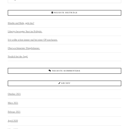
NEUESTE BEITRÄGE
Hündin und Rüde, geht das?
Libertys bewegter Start ins Frühjahr.
Ich wollte schon immer mal bei einer OP zuschauen.
Oberwachtmeister Dimpfelmoser.
Neulich bei der Jagd.
NEUESTE KOMMENTARE
ARCHIV
Oktober 2021
März 2021
Februar 2021
April 2020