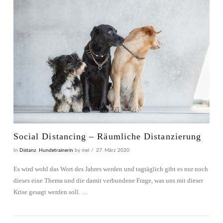
Social Distancing – Räumliche Distanzierung
In
Distanz
,
Hundetrainerin
by mel
27. März 2020
Es wird wohl das Wort des Jahres werden und tagtäglich gibt es nur noch
dieses eine Thema und die damit verbundene Frage, was uns mit dieser
Krise gesagt werden soll. …