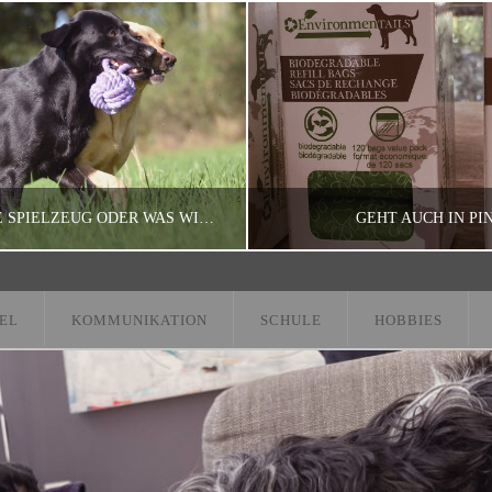
BLOGPARADE SPIELZEUG ODER WAS WIR SO SPIELZEUG NENNEN.
GEHT AUCH IN PIN
EL
KOMMUNIKATION
SCHULE
HOBBIES
MEL
MEL
PARADE, BROOKLYN, DUMMYTRAINING
APPLE, BROOKLYN, DUMMYTR
MAI 4, 2015
MÄRZ 18, 2015