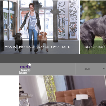
WAS IST BIORESONANZ? UND WAS HAT DAS ALLES MIT DEM RICHTIGEN RADIOSENDER AUF SICH?
HOME
M
MEL
HUNDEFUTTER
APPLE, BLOG
NOVEMBER 13, 2015